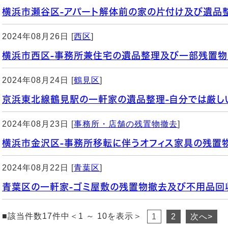
横浜市瀬谷区-アパート解体前の家の片付け及び遺品
2024年08月26日 [
西区
]
横浜市西区-事務所兼住宅の遺品整理及び一部残置物
2024年08月24日 [
鶴見区
]
京浜東北線鶴見駅の一軒家の遺品整理-自分では厳し
2024年08月23日 [
事務所・店舗の残置物撤去
]
横浜市金沢区-事務所移転に伴うオフィス家具の残置
2024年08月22日 [
青葉区
]
青葉区の一軒家-ゴミ屋敷の残置物撤去及び不用品回
■該当件数17件中＜1 ～ 10を表示＞
1
2
次へ>