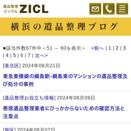
横浜の遺品整理ブログ
■該当件数67件中＜51 ～ 60を表示＞
<前へ
|
1
|
2
|
3
|
4
|
5
| 6 |
7
|
次へ>
[
港北区
]
2024年08月21日
東急東横線の綱島駅-綱島東のマンションの遺品整理及
び処分の事例
[
遺品整理お役立ち情報
]
2024年08月09日
悪徳遺品整理業者にひっかからないための確認方法と
注意点
[
旭区
]
2024年08月07日