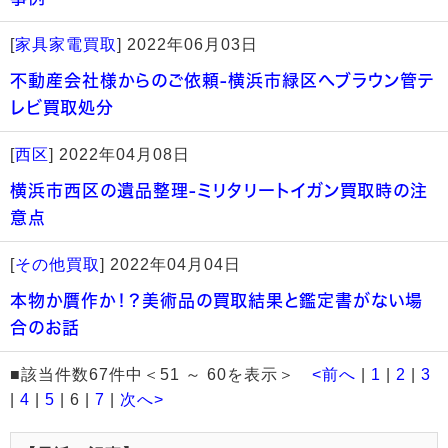
[
家具家電買取
]
2022年06月03日
不動産会社様からのご依頼-横浜市緑区へブラウン管テ
レビ買取処分
[
西区
]
2022年04月08日
横浜市西区の遺品整理-ミリタリートイガン買取時の注
意点
[
その他買取
]
2022年04月04日
本物か贋作か！？美術品の買取結果と鑑定書がない場
合のお話
■該当件数67件中＜51 ～ 60を表示＞
<前へ
|
1
|
2
|
3
|
4
|
5
| 6 |
7
|
次へ>