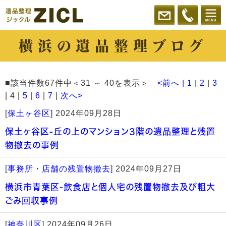
横浜の遺品整理ブログ
■該当件数67件中＜31 ～ 40を表示＞
<前へ
|
1
|
2
|
3
| 4 |
5
|
6
|
7
|
次へ>
[
保土ヶ谷区
]
2024年09月28日
保土ヶ谷区-丘の上のマンション3階の遺品整理と残置
物撤去の事例
[
事務所・店舗の残置物撤去
]
2024年09月27日
横浜市青葉区-飲食店と個人宅の残置物撤去及び粗大
ごみ回収事例
[
神奈川区
]
2024年09月26日