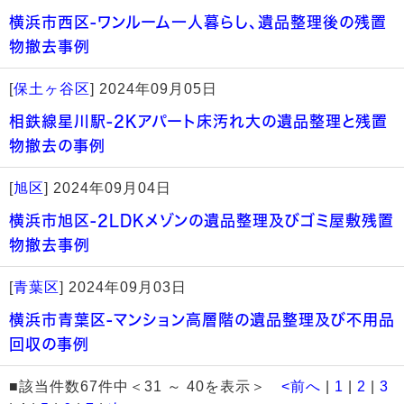
横浜市西区-ワンルーム一人暮らし、遺品整理後の残置
物撤去事例
[
保土ヶ谷区
]
2024年09月05日
相鉄線星川駅-2Kアパート床汚れ大の遺品整理と残置
物撤去の事例
[
旭区
]
2024年09月04日
横浜市旭区-2LDKメゾンの遺品整理及びゴミ屋敷残置
物撤去事例
[
青葉区
]
2024年09月03日
横浜市青葉区-マンション高層階の遺品整理及び不用品
回収の事例
■該当件数67件中＜31 ～ 40を表示＞
<前へ
|
1
|
2
|
3